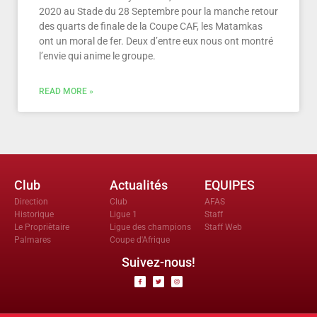
2020 au Stade du 28 Septembre pour la manche retour
des quarts de finale de la Coupe CAF, les Matamkas
ont un moral de fer. Deux d’entre eux nous ont montré
l’envie qui anime le groupe.
READ MORE »
Club
Actualités
EQUIPES
Direction
Club
AFAS
Historique
Ligue 1
Staff
Le Propriètaire
Ligue des champions
Staff Web
Palmares
Coupe d'Afrique
Suivez-nous!