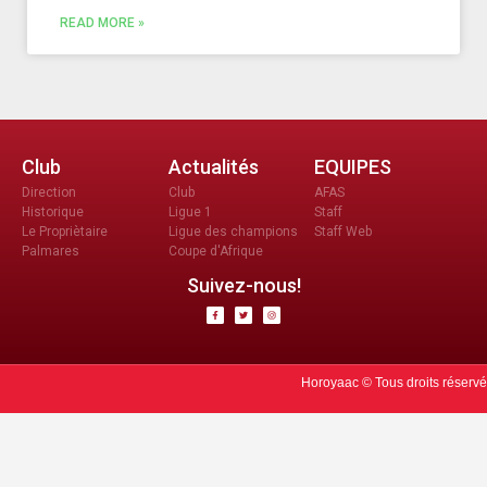
READ MORE »
Club
Actualités
EQUIPES
Direction
Club
AFAS
Historique
Ligue 1
Staff
Le Propriètaire
Ligue des champions
Staff Web
Palmares
Coupe d'Afrique
Suivez-nous!
Horoyaac © Tous droits réservé