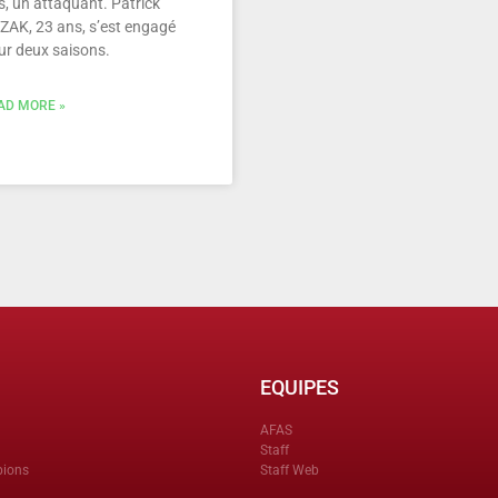
s, un attaquant. Patrick
ZAK, 23 ans, s’est engagé
ur deux saisons.
AD MORE »
EQUIPES
AFAS
Staff
pions
Staff Web