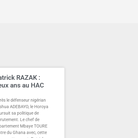
atrick RAZAK :
eux ans au HAC
rès le défenseur nigérian
shua ADEBAYO, le Horoya
rsuit sa politique de
crutement. Le chef de
partement Mbaye TOURE
ntre du Ghana avec, cette