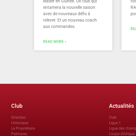
leader en Guinée. Un club qui
foi
entamera la nouvelle saison
RA
avec de nouveaux défis à
po
relever. Et un nouveau coach
aux commandes.
RE
READ MORE »
Club
Actualités
Direction
Club
Historique
Ligue 1
Le Propriètaire
Ligue des cham
Palmares
Coupe d'Afrique