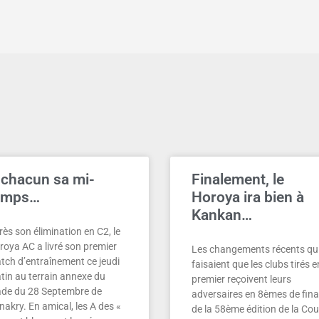
 chacun sa mi-
Finalement, le
emps…
Horoya ira bien à
Kankan…
ès son élimination en C2, le
roya AC a livré son premier
Les changements récents qu
tch d’entraînement ce jeudi
faisaient que les clubs tirés e
tin au terrain annexe du
premier reçoivent leurs
ade du 28 Septembre de
adversaires en 8èmes de fina
akry. En amical, les A des «
de la 58ème édition de la Co