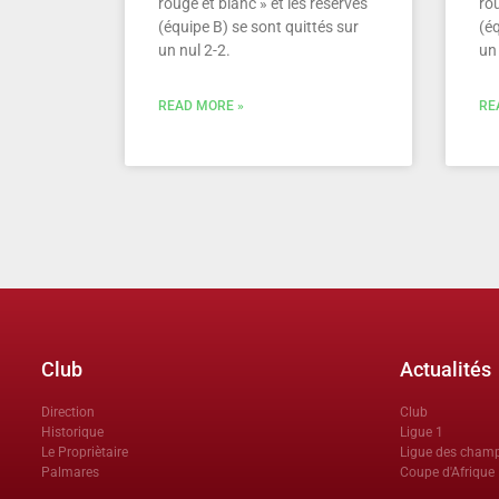
rouge et blanc » et les réserves
rou
(équipe B) se sont quittés sur
(éq
un nul 2-2.
un 
READ MORE »
RE
Club
Actualités
Direction
Club
Historique
Ligue 1
Le Propriètaire
Ligue des cham
Palmares
Coupe d'Afrique