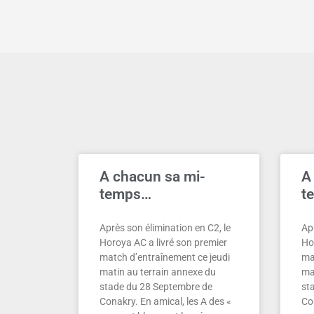
A chacun sa mi-
A
temps…
t
Après son élimination en C2, le
Apr
Horoya AC a livré son premier
Ho
match d’entraînement ce jeudi
ma
matin au terrain annexe du
ma
stade du 28 Septembre de
st
Conakry. En amical, les A des «
Con