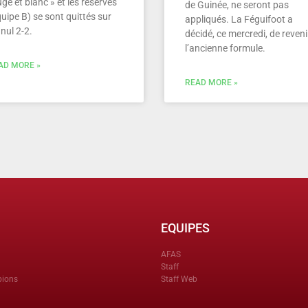
ge et blanc » et les réserves
de Guinée, ne seront pas
uipe B) se sont quittés sur
appliqués. La Féguifoot a
nul 2-2.
décidé, ce mercredi, de reveni
l’ancienne formule.
AD MORE »
READ MORE »
EQUIPES
AFAS
Staff
pions
Staff Web