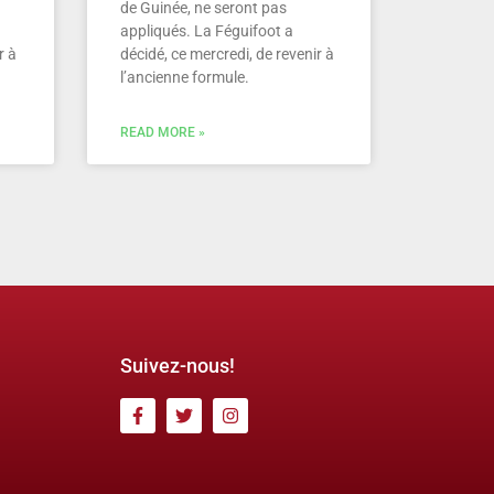
de Guinée, ne seront pas
appliqués. La Féguifoot a
r à
décidé, ce mercredi, de revenir à
l’ancienne formule.
READ MORE »
Suivez-nous!