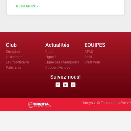
READ MORE »
Club
Actualités
EQUIPES
Direction
Club
AFAS
Historique
Ligue 1
Staff
Le Propriètaire
Ligue des champions
Staff Web
Palmares
Coupe d'Afrique
Suivez-nous!
Horoyaac © Tous droits réservé