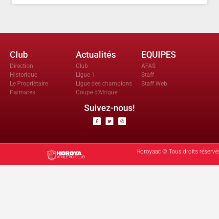
Club
Actualités
EQUIPES
Direction
Club
AFAS
Historique
Ligue 1
Staff
Le Propriètaire
Ligue des champions
Staff Web
Palmares
Coupe d'Afrique
Suivez-nous!
Horoyaac © Tous droits réservé