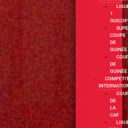
LIGU
1
GUICOP
SUPE
COUPE
DE
GUINÉE
COU
DE
GUINÉE
COMPETI
INTERNATIO
COU
DE
LA
CAF
LIGU