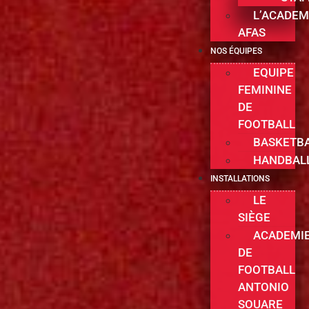
L’ACADEM
AFAS
NOS ÉQUIPES
EQUIPE
FEMININE
DE
FOOTBALL
BASKETB
HANDBAL
INSTALLATIONS
LE
SIÈGE
ACADEMI
DE
FOOTBALL
ANTONIO
SOUARE